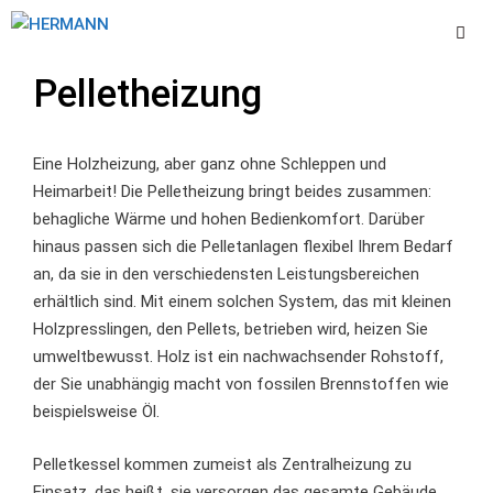
Zum
Inhalt
springen
Pelletheizung
Men
Eine Holzheizung, aber ganz ohne Schleppen und
Heimarbeit! Die Pelletheizung bringt beides zusammen:
behagliche Wärme und hohen Bedienkomfort. Darüber
hinaus passen sich die Pelletanlagen flexibel Ihrem Bedarf
an, da sie in den verschiedensten Leistungsbereichen
erhältlich sind. Mit einem solchen System, das mit kleinen
Holzpresslingen, den Pellets, betrieben wird, heizen Sie
umweltbewusst. Holz ist ein nachwachsender Rohstoff,
der Sie unabhängig macht von fossilen Brennstoffen wie
beispielsweise Öl.
Pelletkessel kommen zumeist als Zentralheizung zu
Einsatz, das heißt, sie versorgen das gesamte Gebäude