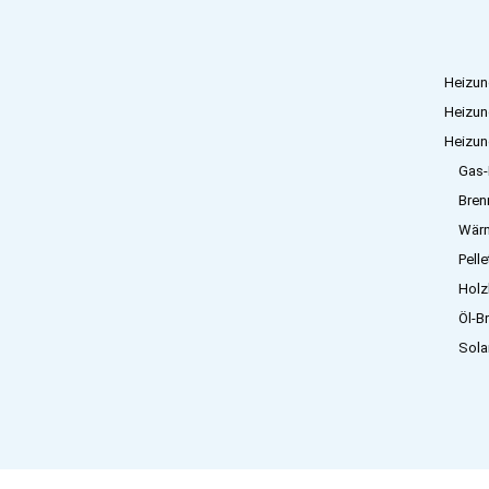
Heizun
Heizun
Heizun
Gas-
Bren
Wär
Pell
Holz
Öl-B
Sola