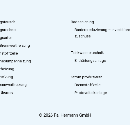
gstausch
Badsanierung
gsrechner
Barrierereduzierung – Investition
zuschuss
gsarten
Brennwertheizung
Trinkwassertechnik
nstoffzelle
Enthärtungsanlage
mepumpenheizung
etheizung
heizung
Strom produzieren
rennwertheizung
Brennstoffzelle
rthermie
Photovoltaikanlage
© 2026 Fa. Hermann GmbH