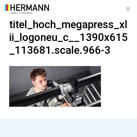
Zum
Inhalt
springen
titel_hoch_megapress_xl
Men
ii_logoneu_c__1390x615
_113681.scale.966-3