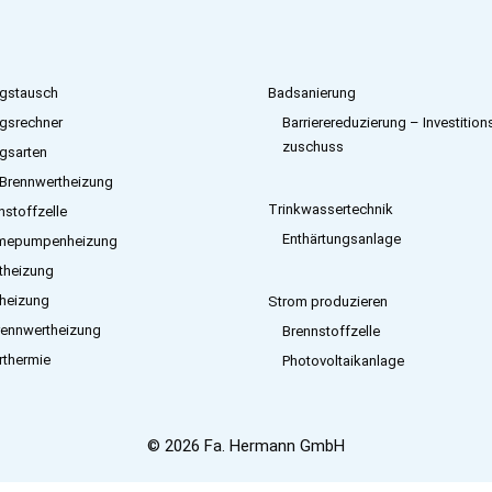
gstausch
Badsanierung
gsrechner
Barrierereduzierung – Investition
zuschuss
gsarten
Brennwertheizung
Trinkwassertechnik
nstoffzelle
Enthärtungsanlage
mepumpenheizung
etheizung
heizung
Strom produzieren
rennwertheizung
Brennstoffzelle
rthermie
Photovoltaikanlage
© 2026 Fa. Hermann GmbH