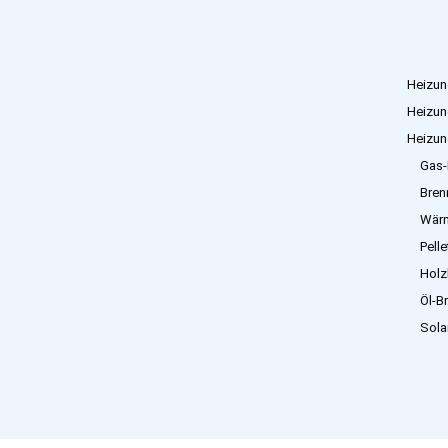
Heizun
Heizun
Heizun
Gas-
Bren
Wär
Pell
Holz
Öl-B
Sola