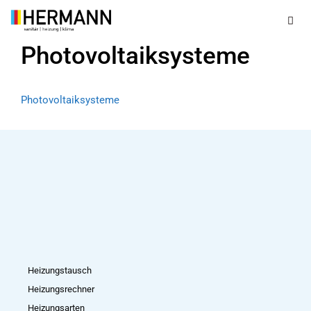
Zum
Inhalt
springen
Photovoltaiksysteme
Men
Photovoltaiksysteme
Heizungstausch
Heizungsrechner
Heizungsarten