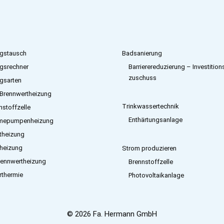
gstausch
Badsanierung
gsrechner
Barrierereduzierung – Investition
zuschuss
gsarten
Brennwertheizung
Trinkwassertechnik
nstoffzelle
Enthärtungsanlage
mepumpenheizung
etheizung
heizung
Strom produzieren
rennwertheizung
Brennstoffzelle
rthermie
Photovoltaikanlage
© 2026 Fa. Hermann GmbH