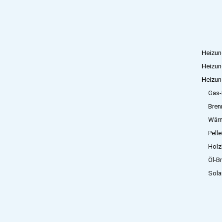
Heizun
Heizun
Heizun
Gas-
Bren
Wär
Pell
Holz
Öl-B
Sola