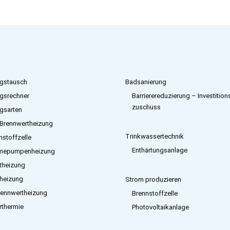
gstausch
Badsanierung
gsrechner
Barrierereduzierung – Investition
zuschuss
gsarten
Brennwertheizung
Trinkwassertechnik
nstoffzelle
Enthärtungsanlage
mepumpenheizung
etheizung
heizung
Strom produzieren
rennwertheizung
Brennstoffzelle
rthermie
Photovoltaikanlage