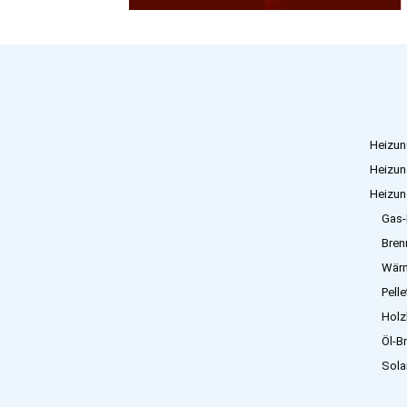
Heizun
Heizun
Heizun
Gas-
Bren
Wär
Pell
Holz
Öl-B
Sola