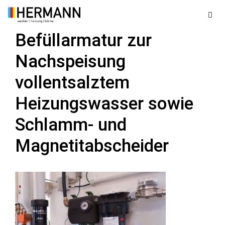
Zum
Inhalt
springen
Befüllarmatur zur
Men
Nachspeisung
vollentsalztem
Heizungswasser sowie
Schlamm- und
Magnetitabscheider